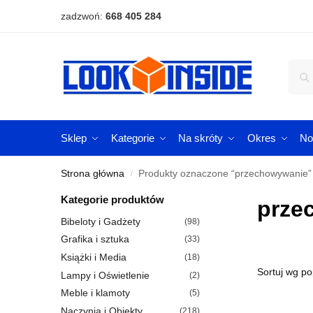
zadzwoń:
668 405 284
Sklep
Kategorie
Na skróty
Okres
No
Strona główna
Produkty oznaczone “przechowywanie”
/
Kategorie produktów
prze
Bibeloty i Gadżety
(98)
Grafika i sztuka
(33)
Książki i Media
(18)
Lampy i Oświetlenie
(2)
Meble i klamoty
(5)
Naczynia i Obiekty
(218)