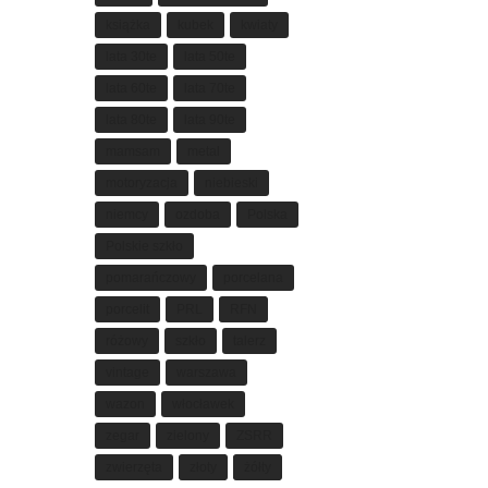
książka
kubek
kwiaty
lata 30te
lata 50te
lata 60te
lata 70te
lata 80te
lata 90te
mamsam
metal
motoryzacja
niebieski
niemcy
ozdoba
Polska
Polskie szkło
pomarańczowy
porcelana
porcelit
PRL
RFN
różowy
szkło
talerz
vintage
warszawa
wazon
włocławek
zegar
zielony
ZSRR
zwierzęta
złoty
żółty