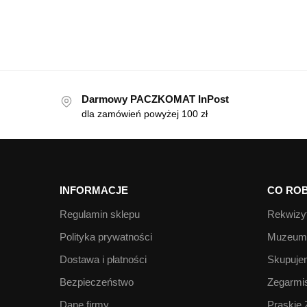
Darmowy PACZKOMAT InPost
dla zamówień powyżej 100 zł
INFORMACJE
CO ROB
Regulamin sklepu
Rekwizyt
Polityka prywatności
Muzeum 
Dostawa i płatności
Skupujem
Bezpieczeństwo
Zegarmis
Dane firmy
Praskie 