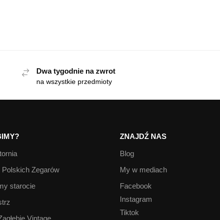
Dwa tygodnie na zwrot
na wszystkie przedmioty
IMY?
ZNAJDŹ NAS
ornia
Blog
Polskich Zegarów
My w mediach
y starocie
Facebook
Instagram
trz
Tiktok
Zagłębie Vintage