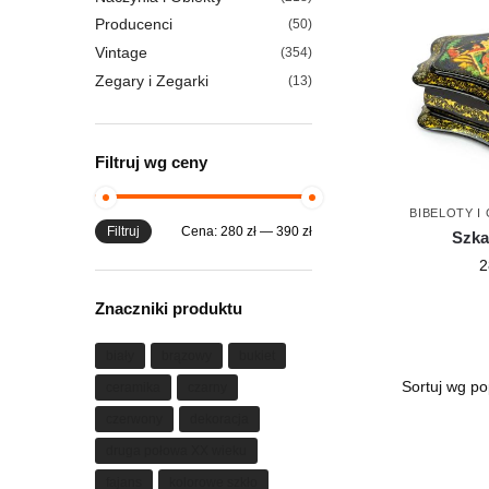
Producenci
(50)
Vintage
(354)
Zegary i Zegarki
(13)
Filtruj wg ceny
BIBELOTY I
Filtruj
Cena:
280 zł
—
390 zł
Szkat
2
Znaczniki produktu
biały
brązowy
bukiet
ceramika
czarny
czerwony
dekoracja
druga połowa XX wieku
fajans
kolorowe szkło