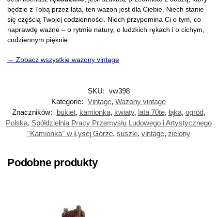
będzie z Tobą przez lata, ten wazon jest dla Ciebie. Niech stanie
się częścią Twojej codzienności. Niech przypomina Ci o tym, co
naprawdę ważne – o rytmie natury, o ludzkich rękach i o cichym,
codziennym pięknie.
→ Zobacz wszystkie wazony vintage
SKU:
vw398
Kategorie:
Vintage
,
Wazony vintage
Znaczników:
bukiet
,
kamionka
,
kwiaty
,
lata 70te
,
łąka
,
ogród
,
Polska
,
Spółdzielnia Pracy Przemysłu Ludowego i Artystycznego
''Kamionka'' w Łysej Górze
,
suszki
,
vintage
,
zielony
Podobne produkty