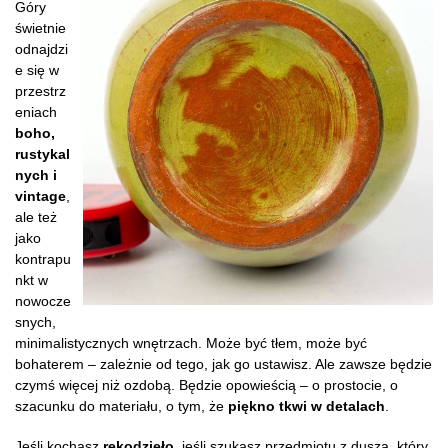
Góry
świetnie
odnajdzi
e się w
przestrz
eniach
boho,
rustykal
nych i
vintage
,
ale też
jako
kontrapu
nkt w
nowocze
snych,
minimalistycznych wnętrzach. Może być tłem, może być
bohaterem – zależnie od tego, jak go ustawisz. Ale zawsze będzie
czymś więcej niż ozdobą. Będzie opowieścią – o prostocie, o
szacunku do materiału, o tym, że
piękno tkwi w detalach
.
Jeśli kochasz
rękodzieło
, jeśli szukasz przedmiotu z duszą, który