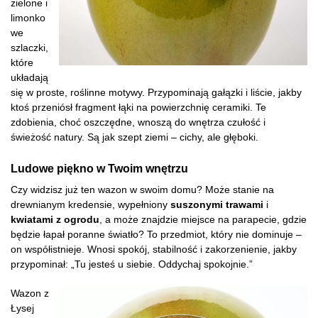
zielone i
limonko
we
szlaczki,
które
układają
się w proste, roślinne motywy. Przypominają gałązki i liście, jakby
ktoś przeniósł fragment łąki na powierzchnię ceramiki. Te
zdobienia, choć oszczędne, wnoszą do wnętrza czułość i
świeżość natury. Są jak szept ziemi – cichy, ale głęboki.
Ludowe piękno w Twoim wnętrzu
Czy widzisz już ten wazon w swoim domu? Może stanie na
drewnianym kredensie, wypełniony
suszonymi trawami
i
kwiatami z ogrodu
, a może znajdzie miejsce na parapecie, gdzie
będzie łapał poranne światło? To przedmiot, który nie dominuje –
on współistnieje. Wnosi spokój, stabilność i zakorzenienie, jakby
przypominał: „Tu jesteś u siebie. Oddychaj spokojnie.”
Wazon z
Łysej