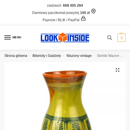
zadzwoń:
668 405 284
Darmowy paczkomat powyżej
100 zł
Paynow / BLIK / PayPal
MENU
0
Strona główna
Bibeloty i Gadżety
Wazony vintage
Sielski Wazon Łysa Góra, 29 cm
/
/
/