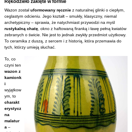
Rękodzieło zaklęte w formie
Wazon został
uformowany ręcznie
z naturalnej glinki o ciepłym,
ceglastym odcieniu. Jego kształt – smukły, klasyczny, niemal
archetypiczny – sprawia, że natychmiast przywodzi na myśl
rustykalną chatę
, okno z haftowaną firanką i ławę pełną kwiatów
zebranych o świcie. Nie jest to jednak zwykły przedmiot użytkowy.
To ceramika z duszą, z sercem i z historią, która przemawia do
tych, którzy umieją słuchać.
To, co
czyni ten
wazon z
kamionk
i
wyjątkow
ym, to
charakt
erystycz
na
malatur
a
–