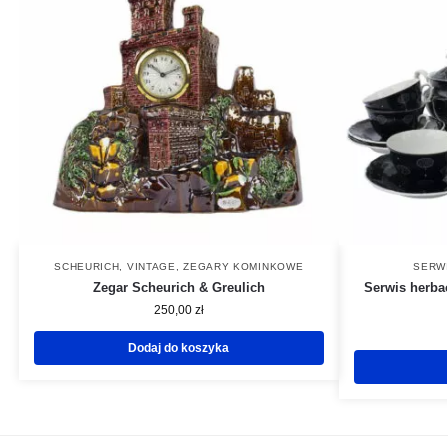
SCHEURICH
,
VINTAGE
,
ZEGARY KOMINKOWE
SERWI
Zegar Scheurich & Greulich
Serwis herbac
250,00
zł
Dodaj do koszyka