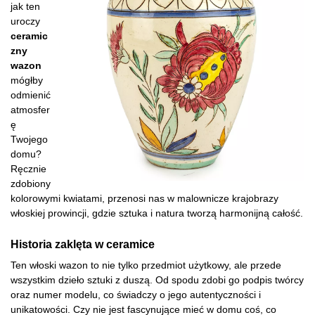
jak ten
uroczy
ceramic
zny
wazon
mógłby
odmienić
atmosfer
ę
Twojego
domu?
Ręcznie
zdobiony
kolorowymi kwiatami, przenosi nas w malownicze krajobrazy
włoskiej prowincji, gdzie sztuka i natura tworzą harmonijną całość.
Historia zaklęta w ceramice
Ten włoski wazon to nie tylko przedmiot użytkowy, ale przede
wszystkim dzieło sztuki z duszą. Od spodu zdobi go podpis twórcy
oraz numer modelu, co świadczy o jego autentyczności i
unikatowości. Czy nie jest fascynujące mieć w domu coś, co