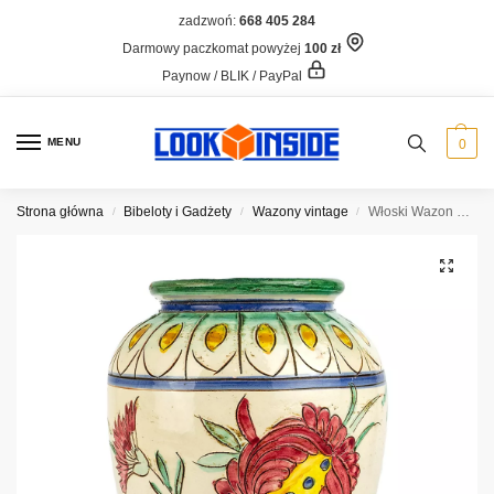
zadzwoń:
668 405 284
Darmowy paczkomat powyżej
100 zł
Paynow / BLIK / PayPal
MENU
0
Strona główna
Bibeloty i Gadżety
Wazony vintage
Włoski Wazon Piwonia, 20 cm
/
/
/