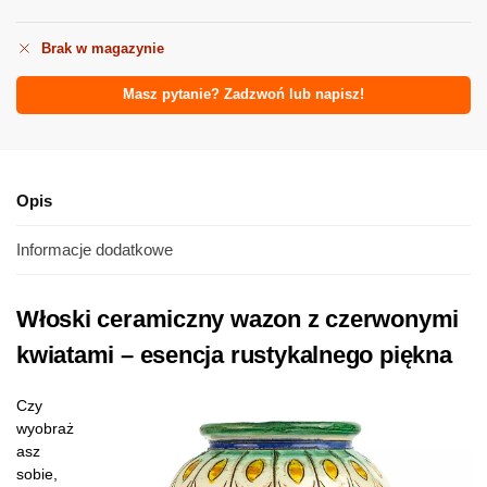
Brak w magazynie
Masz pytanie? Zadzwoń lub napisz!
Opis
Informacje dodatkowe
Włoski ceramiczny wazon z czerwonymi
kwiatami – esencja rustykalnego piękna
Czy
wyobraż
asz
sobie,