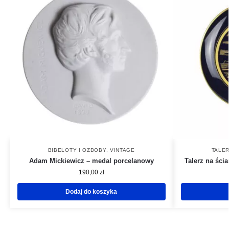
BIBELOTY I OZDOBY
,
VINTAGE
TALER
Adam Mickiewicz – medal porcelanowy
Talerz na ści
190,00
zł
Dodaj do koszyka