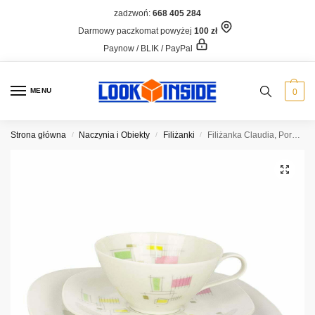
zadzwoń:
668 405 284
Darmowy paczkomat powyżej
100 zł
Paynow / BLIK / PayPal
MENU
0
Strona główna
Naczynia i Obiekty
Filiżanki
Filiżanka Claudia, Porzellanfabrik Wunsiedel
/
/
/