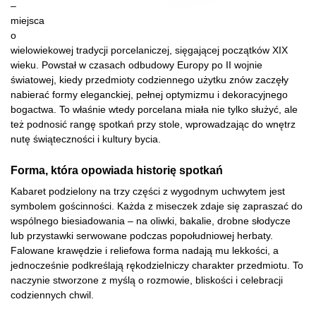
–
miejsca
o
wielowiekowej tradycji porcelaniczej, sięgającej początków XIX
wieku. Powstał w czasach odbudowy Europy po II wojnie
światowej, kiedy przedmioty codziennego użytku znów zaczęły
nabierać formy eleganckiej, pełnej optymizmu i dekoracyjnego
bogactwa. To właśnie wtedy porcelana miała nie tylko służyć, ale
też podnosić rangę spotkań przy stole, wprowadzając do wnętrz
nutę świąteczności i kultury bycia.
Forma, która opowiada historię spotkań
Kabaret podzielony na trzy części z wygodnym uchwytem jest
symbolem gościnności. Każda z miseczek zdaje się zapraszać do
wspólnego biesiadowania – na oliwki, bakalie, drobne słodycze
lub przystawki serwowane podczas popołudniowej herbaty.
Falowane krawędzie i reliefowa forma nadają mu lekkości, a
jednocześnie podkreślają rękodzielniczy charakter przedmiotu. To
naczynie stworzone z myślą o rozmowie, bliskości i celebracji
codziennych chwil.