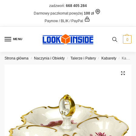
zadzwoń:
668 405 284
Darmowy paczkomat powyżej
100 zł
Paynow / BLIK / PayPal
MENU
0
Strona główna
Naczynia i Obiekty
Talerze i Patery
Kabarety
Kabaret Pirkenhammer
/
/
/
/