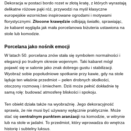
Dekoracja w postaci bordo rozet w złotą kratę, z których wyrastają
delikatne różowe pąki róż, przywodzi na myśl klasyczne
europejskie wzornictwo inspirowane ogrodami i motywami
florystycznymi.
Złocone krawędzie
odbijają światło, sprawiając,
że kabaret wygląda jak mała porcelanowa biżuteria ustawiona na
stole lub komodzie.
Porcelana jako nośnik emocji
W latach 50. porcelana znów stała się symbolem normalności i
elegancji po trudnym okresie wojennym. Taki kabaret mógł
pojawić się w salonie jako znak dobrego gustu i stabilizacji.
Wyobraź sobie popołudniowe spotkanie przy kawie, gdy na stole
ląduje ten właśnie przedmiot – pełen drobnych słodkości,
otoczony rozmową i śmiechem. Dziś może pełnić dokładnie tę
samą rolę: budować atmosferę bliskości i spokoju.
Ten obiekt działa także na wyobraźnię. Jego dekoracyjność
sprawia, że nie musi być używany wyłącznie praktycznie. Może
stać się
centralnym punktem aranżacji
na komodzie, w witrynie
lub na stole w jadalni. To przedmiot, który wprowadza do wnętrza
historię i subtelny luksus.