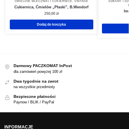
ĆMIELÓW
,
MLECZNIKI I CUKIERNICE
,
VINTAGE
DZBANY I D
Cukiernica, Ćmielów „Płaski”, B.Wendorf
Im
250,00
zł
Dodaj do koszyka
Darmowy PACZKOMAT InPost
dla zamówień powyżej 100 zł
Dwa tygodnie na zwrot
na wszystkie przedmioty
Bezpieczne płatności
Paynow / BLIK / PayPal
INFORMACJE