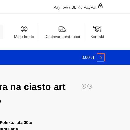
Paynow / BLIK / PayPal
j
Moje konto
Dostawa i płatności
Kontakt
0,00
zł
0
ra na ciasto art
o
Polska, lata 30te
porcelana