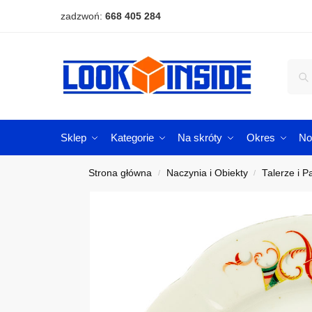
zadzwoń:
668 405 284
Sklep
Kategorie
Na skróty
Okres
No
Strona główna
Naczynia i Obiekty
Talerze i P
/
/