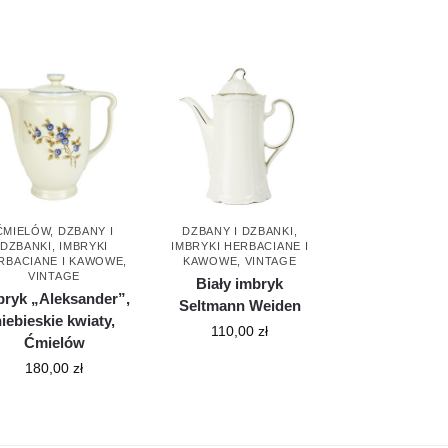
ĆMIELÓW
,
DZBANY I
DZBANY I DZBANKI
,
DZBANKI
,
IMBRYKI
IMBRYKI HERBACIANE I
RBACIANE I KAWOWE
,
KAWOWE
,
VINTAGE
VINTAGE
Biały imbryk
bryk „Aleksander”,
Seltmann Weiden
iebieskie kwiaty,
110,00
zł
Ćmielów
180,00
zł