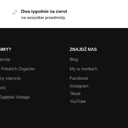
Dwa tygodnie na zwrot
na wszystkie przedmioty
IMY?
ZNAJDŹ NAS
ornia
Blog
Polskich Zegarów
My w mediach
y starocie
Facebook
Instagram
trz
Tiktok
Zagłębie Vintage
YouTube