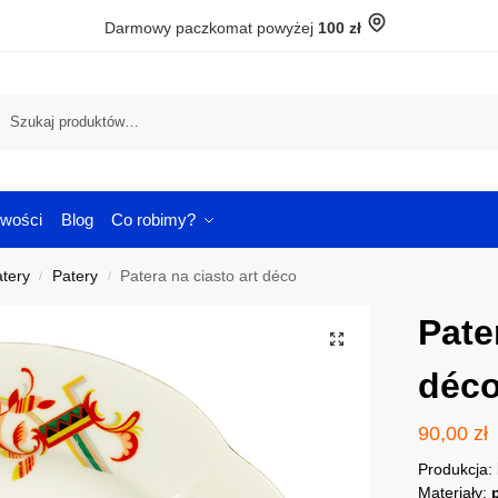
Darmowy paczkomat powyżej
100 zł
Szuka
wości
Blog
Co robimy?
atery
Patery
Patera na ciasto art déco
/
/
Pate
déc
90,00
zł
Produkcja:
Materiały: