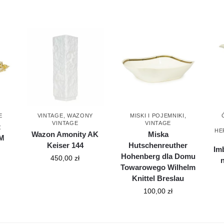
E
VINTAGE
,
WAZONY
MISKI I POJEMNIKI
,
VINTAGE
VINTAGE
t
HE
Wazon Amonity AK
Miska
PM
Keiser 144
Hutschenreuther
Im
Hohenberg dla Domu
450,00
zł
n
Towarowego Wilhelm
Knittel Breslau
100,00
zł