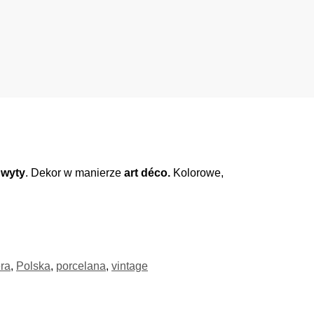
wyty
. Dekor w manierze
art déco.
Kolorowe,
ra
,
Polska
,
porcelana
,
vintage