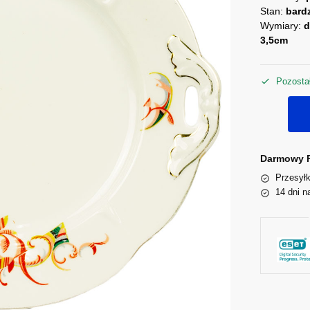
Stan:
bard
Wymiary:
d
3,5cm
Pozostał
Darmowy P
Przesyłk
14 dni n