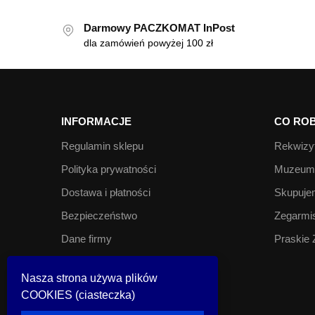
Darmowy PACZKOMAT InPost
dla zamówień powyżej 100 zł
INFORMACJE
CO ROB
Regulamin sklepu
Rekwizyt
Polityka prywatności
Muzeum 
Dostawa i płatności
Skupujem
Bezpieczeństwo
Zegarmis
Dane firmy
Praskie 
Kontakt
Nasza strona używa plików
COOKIES (ciasteczka)