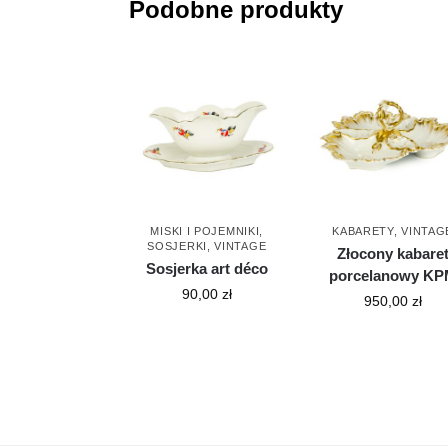
Podobne produkty
MISKI I POJEMNIKI
,
KABARETY
,
VINTAG
SOSJERKI
,
VINTAGE
Złocony kabare
Sosjerka art déco
porcelanowy K
90,00
zł
950,00
zł