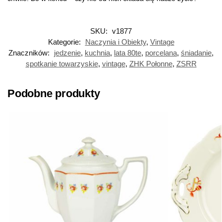
SKU:
v1877
Kategorie:
Naczynia i Obiekty
,
Vintage
Znaczników:
jedzenie
,
kuchnia
,
lata 80te
,
porcelana
,
śniadanie
,
spotkanie towarzyskie
,
vintage
,
ZHK Połonne
,
ZSRR
Podobne produkty