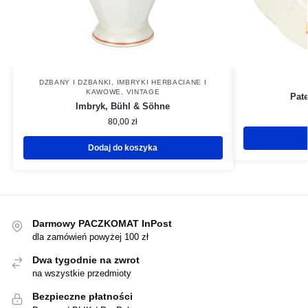
DZBANY I DZBANKI
,
IMBRYKI HERBACIANE I
KAWOWE
,
VINTAGE
Pate
Imbryk, Bühl & Söhne
80,00
zł
Dodaj do koszyka
Darmowy PACZKOMAT InPost
dla zamówień powyżej 100 zł
Dwa tygodnie na zwrot
na wszystkie przedmioty
Bezpieczne płatności