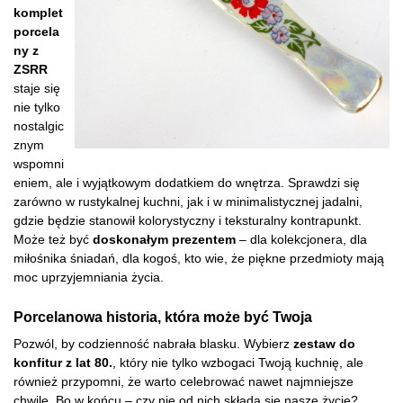
komplet
porcela
ny z
ZSRR
staje się
nie tylko
nostalgic
znym
wspomni
eniem, ale i wyjątkowym dodatkiem do wnętrza. Sprawdzi się
zarówno w rustykalnej kuchni, jak i w minimalistycznej jadalni,
gdzie będzie stanowił kolorystyczny i teksturalny kontrapunkt.
Może też być
doskonałym prezentem
– dla kolekcjonera, dla
miłośnika śniadań, dla kogoś, kto wie, że piękne przedmioty mają
moc uprzyjemniania życia.
Porcelanowa historia, która może być Twoja
Pozwól, by codzienność nabrała blasku. Wybierz
zestaw do
konfitur z lat 80.
, który nie tylko wzbogaci Twoją kuchnię, ale
również przypomni, że warto celebrować nawet najmniejsze
chwile. Bo w końcu – czy nie od nich składa się nasze życie?