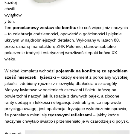
każdej
chwili
wyjątkow
y ton.
Ten
porcelanowy zestaw do konfitur
to coś więcej niż naczynia
– to celebracja codzienności, opowieść o gościnności i pięknie
ukrytym w najdrobniejszych detalach. Wykonany w latach 80.
przez uznaną manufakturę ZHK Połonne, stanowi subtelne
połączenie tradycji i estetycznej wrażliwości epoki końca XX
wieku.
W skład kompletu wchodzi
pojemnik na konfiturę ze spodkiem,
sześć miseczek i łyżeczki
– każdy element z porcelany wysokiej
jakości, zdobiony ręcznie z niezwykłą dbałością o szczegóły.
Motywy kwiatowe w odcieniach czerwieni i fioletu tańczą na
powierzchni naczyń jak ilustracje z dawnych bajek, a złocone
ranty dodają im lekkości i elegancji. Jednak tym, co naprawdę
przyciąga uwagę, jest opalizacja. Iryzujące wykończenie sprawia,
że porcelana mieni się
tęczowymi refleksami
– jakby każde
naczynie chwytało światło i przemieniało je w czarodziejski połysk.
Pojemnik