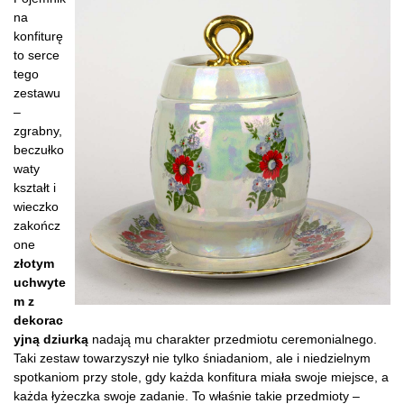
na
konfiturę
to serce
tego
zestawu
–
zgrabny,
beczułko
waty
kształt i
wieczko
zakończ
one
złotym
uchwyte
m z
dekorac
yjną dziurką
nadają mu charakter przedmiotu ceremonialnego.
Taki zestaw towarzyszył nie tylko śniadaniom, ale i niedzielnym
spotkaniom przy stole, gdy każda konfitura miała swoje miejsce, a
każda łyżeczka swoje zadanie. To właśnie takie przedmioty –