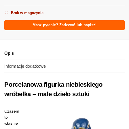
Brak w magazynie
Masz pytanie? Zadzwoń lub napisz!
Opis
Informacje dodatkowe
Porcelanowa figurka niebieskiego
wróbelka – małe dzieło sztuki
Czasem
to
właśnie