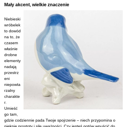
Mały akcent, wielkie znaczenie
Niebieski
wróbelek
to dowód
na to, że
czasem
właśnie
drobne
elementy
nadają
przestrz
eni
niepowta
rzalny
charakte
r.
Umieść
go tam,
gdzie codziennie pada Twoje spojrzenie – niech przypomina o
pięknie prostoty i sile uważności. Czy jesteś gotów wpuścić do