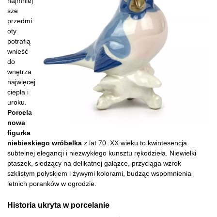
najmniej
sze
przedmi
oty
potrafią
wnieść
do
wnętrza
najwięcej
ciepła i
uroku.
Porcela
nowa
figurka
niebieskiego wróbelka
z lat 70. XX wieku to kwintesencja
subtelnej elegancji i niezwykłego kunsztu rękodzieła. Niewielki
ptaszek, siedzący na delikatnej gałązce, przyciąga wzrok
szklistym połyskiem i żywymi kolorami, budząc wspomnienia
letnich poranków w ogrodzie.
Historia ukryta w porcelanie