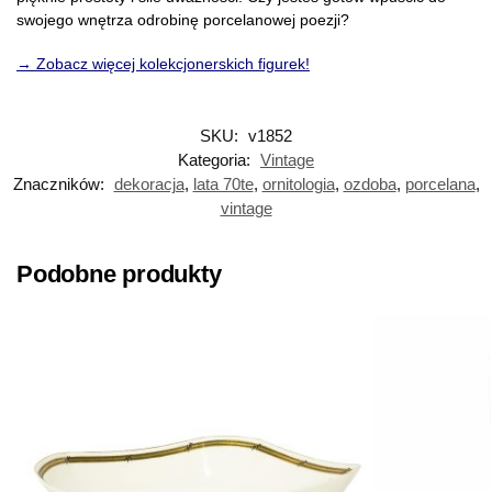
swojego wnętrza odrobinę porcelanowej poezji?
→ Zobacz więcej kolekcjonerskich figurek!
SKU:
v1852
Kategoria:
Vintage
Znaczników:
dekoracja
,
lata 70te
,
ornitologia
,
ozdoba
,
porcelana
,
vintage
Podobne produkty