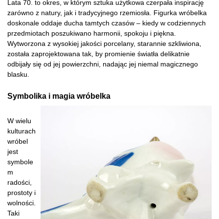
Lata 70. to okres, w którym sztuka użytkowa czerpała inspirację
zarówno z natury, jak i tradycyjnego rzemiosła. Figurka wróbelka
doskonale oddaje ducha tamtych czasów – kiedy w codziennych
przedmiotach poszukiwano harmonii, spokoju i piękna.
Wytworzona z wysokiej jakości porcelany, starannie szkliwiona,
została zaprojektowana tak, by promienie światła delikatnie
odbijały się od jej powierzchni, nadając jej niemal magicznego
blasku.
Symbolika i magia wróbelka
W wielu
kulturach
wróbel
jest
symbole
m
radości,
prostoty i
wolności.
Taki