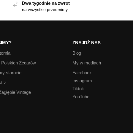
Dwa tygodnie na zwrot
na wszystkie przedmioty
IMY?
ZNAJDŹ NAS
ornia
Blog
Polskich Zegarów
My w mediach
y starocie
Facebook
Instagram
trz
Tiktok
Zagłębie Vintage
YouTube