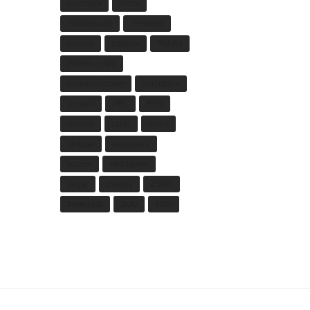
mamsam
metal
motoryzacja
niebieski
niemcy
ozdoba
Polska
Polskie szkło
pomarańczowy
porcelana
porcelit
PRL
RFN
różowy
szkło
talerz
vintage
warszawa
wazon
włocławek
zegar
zielony
ZSRR
zwierzęta
złoty
żółty