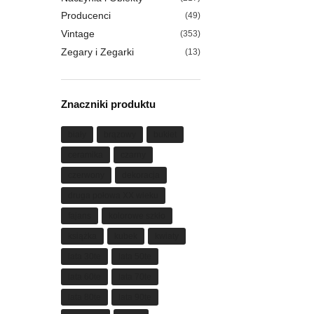
Producenci
(49)
Vintage
(353)
Zegary i Zegarki
(13)
Znaczniki produktu
biały
brązowy
bukiet
ceramika
czarny
czerwony
dekoracja
druga połowa XX wieku
fajans
kolorowe szkło
książka
kubek
kwiaty
lata 30te
lata 50te
lata 60te
lata 70te
lata 80te
lata 90te