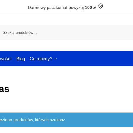
Darmowy paczkomat powyżej
100 zł
Szuka
wości
Blog
Co robimy?
as
leziono produktów, których szukasz.