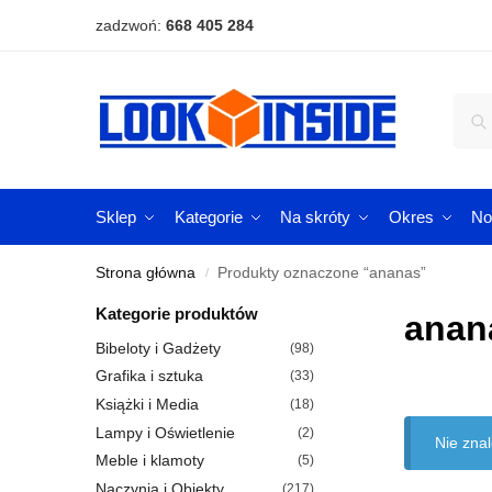
zadzwoń:
668 405 284
Sklep
Kategorie
Na skróty
Okres
No
Strona główna
Produkty oznaczone “ananas”
/
Kategorie produktów
anan
Bibeloty i Gadżety
(98)
Grafika i sztuka
(33)
Książki i Media
(18)
Lampy i Oświetlenie
(2)
Nie zna
Meble i klamoty
(5)
Naczynia i Obiekty
(217)