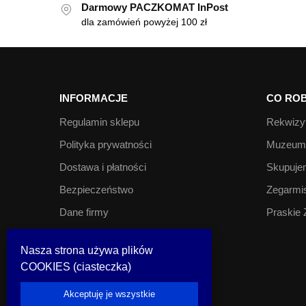
Darmowy PACZKOMAT InPost
dla zamówień powyżej 100 zł
INFORMACJE
CO ROB
Regulamin sklepu
Rekwizyt
Polityka prywatności
Muzeum 
Dostawa i płatności
Skupujem
Bezpieczeństwo
Zegarmis
Dane firmy
Praskie 
Kontakt
Nasza strona używa plików
COOKIES (ciasteczka)
© Look Inside 2023
Akceptuję je wszystkie