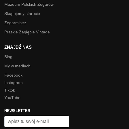
Muzeum Polskich Zegarów
Skupujemy starocie
Zegarmistrz
Praskie Zagłębie Vintage
ZNAJDŹ NAS
Blog
My w mediach
Facebook
Instagram
Tiktok
YouTube
NEWSLETTER