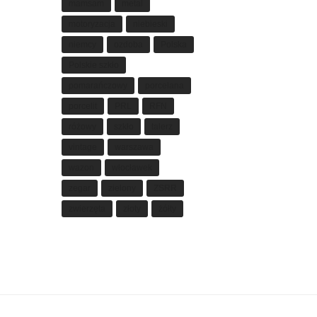
mamsam
metal
motoryzacja
niebieski
niemcy
ozdoba
Polska
Polskie szkło
pomarańczowy
porcelana
porcelit
PRL
RFN
różowy
szkło
talerz
vintage
warszawa
wazon
włocławek
zegar
zielony
ZSRR
zwierzęta
złoty
żółty