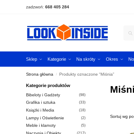
zadzwoń:
668 405 284
Sklep
Kategorie
Na skróty
Okres
No
Strona główna
Produkty oznaczone “Miśnia”
/
Kategorie produktów
Miśn
Bibeloty i Gadżety
(98)
Grafika i sztuka
(33)
Książki i Media
(18)
Lampy i Oświetlenie
(2)
Meble i klamoty
(5)
Naczynia i Obiekty
(217)