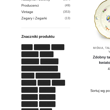
Producenci
(49)
Vintage
(353)
Zegary i Zegarki
(13)
Znaczniki produktu
biały
brązowy
bukiet
MIŚNIA
,
TA
ceramika
czarny
Zdobny ta
czerwony
dekoracja
kwiat
4
druga połowa XX wieku
fajans
kolorowe szkło
książka
kubek
kwiaty
lata 30te
lata 50te
lata 60te
lata 70te
lata 80te
lata 90te