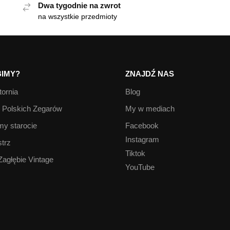
Dwa tygodnie na zwrot
na wszystkie przedmioty
IMY?
ZNAJDŹ NAS
ornia
Blog
Polskich Zegarów
My w mediach
y starocie
Facebook
Instagram
trz
Tiktok
Zagłębie Vintage
YouTube