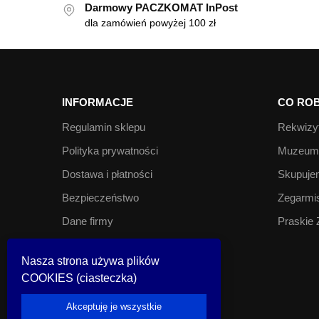
Darmowy PACZKOMAT InPost
dla zamówień powyżej 100 zł
INFORMACJE
CO ROB
Regulamin sklepu
Rekwizyt
Polityka prywatności
Muzeum 
Dostawa i płatności
Skupujem
Bezpieczeństwo
Zegarmis
Dane firmy
Praskie 
Kontakt
Nasza strona używa plików
COOKIES (ciasteczka)
© Look Inside 2023
Akceptuję je wszystkie