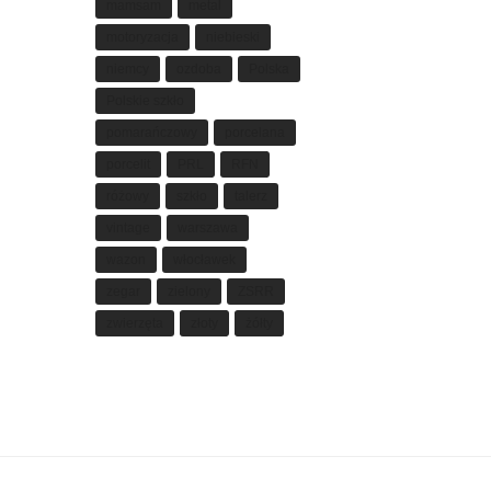
mamsam
metal
motoryzacja
niebieski
niemcy
ozdoba
Polska
Polskie szkło
pomarańczowy
porcelana
porcelit
PRL
RFN
różowy
szkło
talerz
vintage
warszawa
wazon
włocławek
zegar
zielony
ZSRR
zwierzęta
złoty
żółty