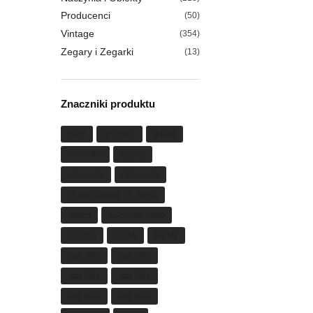
Producenci
(50)
Vintage
(354)
Zegary i Zegarki
(13)
Znaczniki produktu
biały
brązowy
bukiet
ceramika
czarny
czerwony
dekoracja
druga połowa XX wieku
fajans
kolorowe szkło
książka
kubek
kwiaty
lata 30te
lata 50te
lata 60te
lata 70te
lata 80te
lata 90te