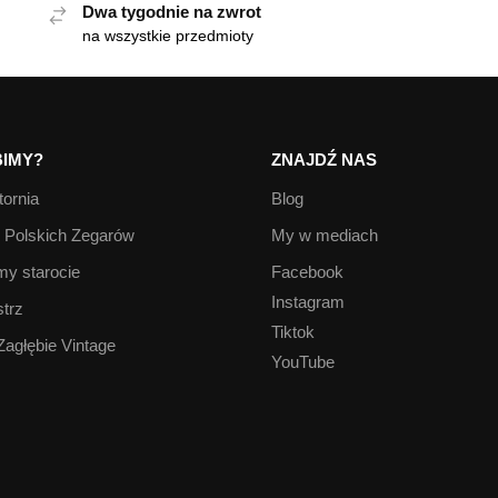
Dwa tygodnie na zwrot
na wszystkie przedmioty
IMY?
ZNAJDŹ NAS
ornia
Blog
Polskich Zegarów
My w mediach
y starocie
Facebook
Instagram
trz
Tiktok
Zagłębie Vintage
YouTube