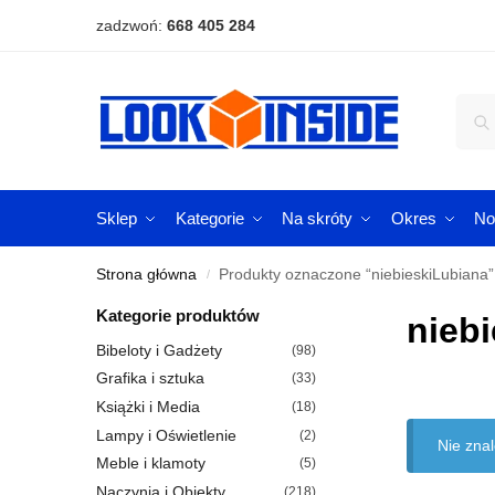
zadzwoń:
668 405 284
Sklep
Kategorie
Na skróty
Okres
No
Strona główna
Produkty oznaczone “niebieskiLubiana”
/
Kategorie produktów
nieb
Bibeloty i Gadżety
(98)
Grafika i sztuka
(33)
Książki i Media
(18)
Lampy i Oświetlenie
(2)
Nie zna
Meble i klamoty
(5)
Naczynia i Obiekty
(218)