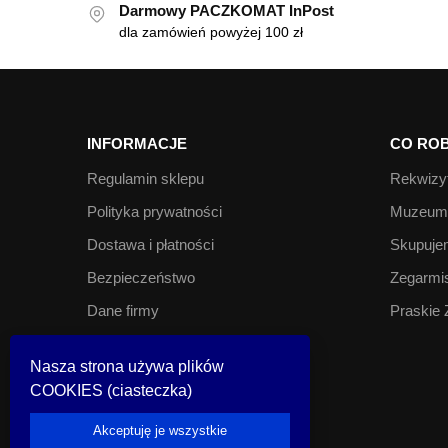
Darmowy PACZKOMAT InPost
dla zamówień powyżej 100 zł
INFORMACJE
CO ROB
Regulamin sklepu
Rekwizyt
Polityka prywatności
Muzeum 
Dostawa i płatności
Skupujem
Bezpieczeństwo
Zegarmis
Dane firmy
Praskie 
Kontakt
Nasza strona używa plików
COOKIES (ciasteczka)
© Look Inside 2023
Akceptuję je wszystkie