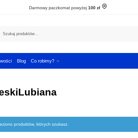
Darmowy paczkomat powyżej
100 zł
Szuka
wości
Blog
Co robimy?
ieskiLubiana
leziono produktów, których szukasz.