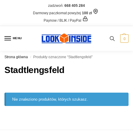
zadzwoń:
668 405 284
Darmowy paczkomat powyżej
100 zł
Paynow / BLIK / PayPal
MENU
0
Strona główna
Produkty oznaczone “Stadtlengsfeld”
/
Stadtlengsfeld
Nie znaleziono produktów, których szukasz.