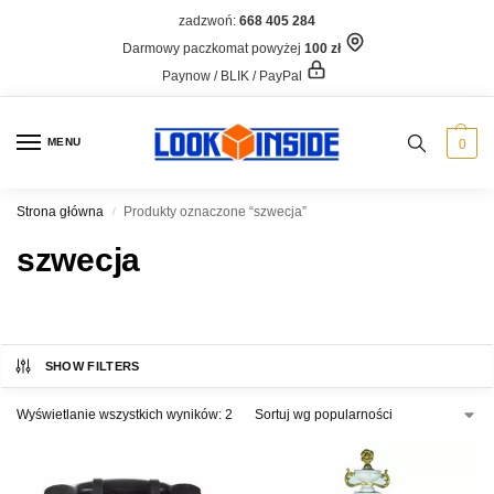
zadzwoń:
668 405 284
Darmowy paczkomat powyżej
100 zł
Paynow / BLIK / PayPal
MENU
0
Strona główna
Produkty oznaczone “szwecja”
/
szwecja
SHOW FILTERS
Wyświetlanie wszystkich wyników: 2