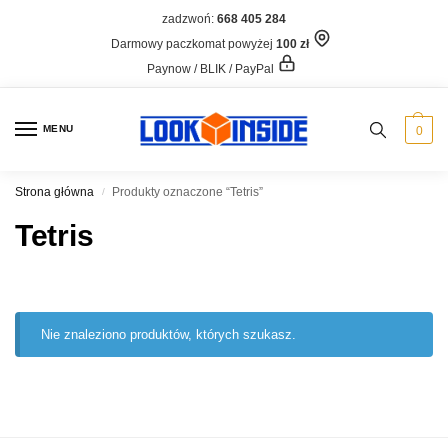
zadzwoń:
668 405 284
Darmowy paczkomat powyżej
100 zł
Paynow / BLIK / PayPal
MENU
0
Strona główna
Produkty oznaczone “Tetris”
/
Tetris
Nie znaleziono produktów, których szukasz.