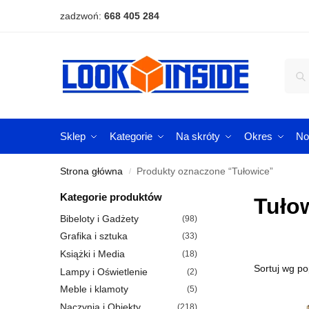
zadzwoń:
668 405 284
Sklep
Kategorie
Na skróty
Okres
No
Strona główna
Produkty oznaczone “Tułowice”
/
Kategorie produktów
Tuło
Bibeloty i Gadżety
(98)
Grafika i sztuka
(33)
Książki i Media
(18)
Lampy i Oświetlenie
(2)
Meble i klamoty
(5)
Naczynia i Obiekty
(218)