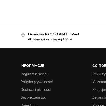
Darmowy PACZKOMAT InPost
dla zamówień powyżej 100 zł
INFORMACJE
CO ROB
Regulamin sklepu
Rekwizyt
Polityka prywatności
Muzeum 
Dostawa i płatności
Skupujem
Bezpieczeństwo
Zegarmis
Dane firmy
Praskie 