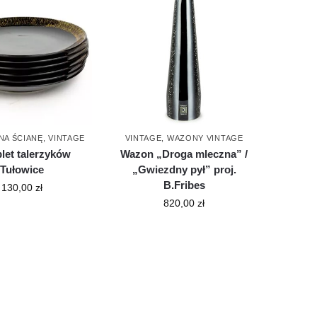
NA ŚCIANĘ
,
VINTAGE
VINTAGE
,
WAZONY VINTAGE
et talerzyków
Wazon „Droga mleczna” /
Tułowice
„Gwiezdny pył” proj.
B.Fribes
130,00
zł
820,00
zł