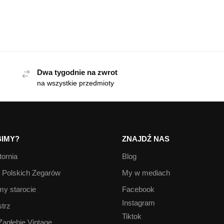
Dwa tygodnie na zwrot
na wszystkie przedmioty
IMY?
ZNAJDŹ NAS
ornia
Blog
Polskich Zegarów
My w mediach
y starocie
Facebook
Instagram
trz
Tiktok
Zagłębie Vintage