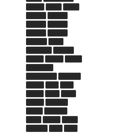
książka
kubek
kwiaty
lata 30te
lata 50te
lata 60te
lata 70te
lata 80te
lata 90te
mamsam
metal
motoryzacja
niebieski
niemcy
ozdoba
Polska
Polskie szkło
pomarańczowy
porcelana
porcelit
PRL
RFN
różowy
szkło
talerz
vintage
warszawa
wazon
włocławek
zegar
zielony
ZSRR
zwierzęta
złoty
żółty