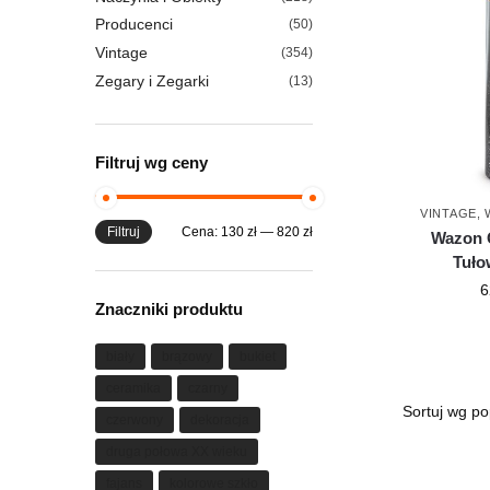
Producenci
(50)
Vintage
(354)
Zegary i Zegarki
(13)
Filtruj wg ceny
VINTAGE
,
Filtruj
Cena:
130 zł
—
820 zł
Wazon 
Tuło
6
Znaczniki produktu
biały
brązowy
bukiet
ceramika
czarny
czerwony
dekoracja
druga połowa XX wieku
fajans
kolorowe szkło