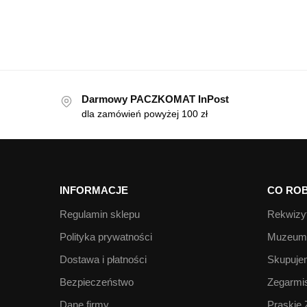
Darmowy PACZKOMAT InPost
dla zamówień powyżej 100 zł
INFORMACJE
CO ROB
Regulamin sklepu
Rekwizyt
Polityka prywatności
Muzeum 
Dostawa i płatności
Skupujem
Bezpieczeństwo
Zegarmis
Dane firmy
Praskie 