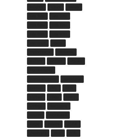
książka
kubek
kwiaty
lata 30te
lata 50te
lata 60te
lata 70te
lata 80te
lata 90te
mamsam
metal
motoryzacja
niebieski
niemcy
ozdoba
Polska
Polskie szkło
pomarańczowy
porcelana
porcelit
PRL
RFN
różowy
szkło
talerz
vintage
warszawa
wazon
włocławek
zegar
zielony
ZSRR
zwierzęta
złoty
żółty