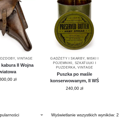
I OZDOBY
,
VINTAGE
GADŻETY I SKARBY
,
MISKI I
POJEMNIKI
,
SZKATUŁKI I
 kabura II Wojna
PUZDERKA
,
VINTAGE
wiatowa
Puszka po maśle
800,00
zł
konserwowanym, II WŚ
240,00
zł
Wyświetlanie wszystkich wyników: 2