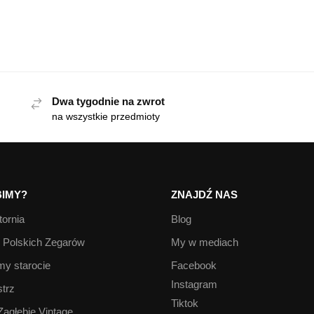
Dwa tygodnie na zwrot
na wszystkie przedmioty
IMY?
ZNAJDŹ NAS
ornia
Blog
Polskich Zegarów
My w mediach
y starocie
Facebook
Instagram
trz
Tiktok
Zagłębie Vintage