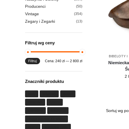
Producenci
(50)
Vintage
(354)
Zegary i Zegarki
(13)
Filtruj wg ceny
BIBELOTY 
Filtruj
Cena:
240 zł
—
2 800 zł
Niemiecka
Ś
2 
Znaczniki produktu
biały
brązowy
bukiet
ceramika
czarny
czerwony
dekoracja
druga połowa XX wieku
fajans
kolorowe szkło