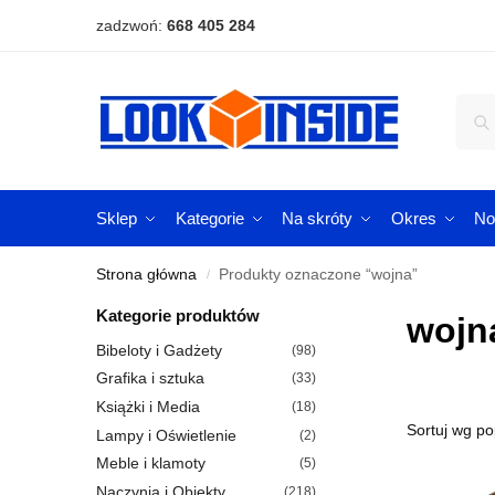
zadzwoń:
668 405 284
Sklep
Kategorie
Na skróty
Okres
No
Strona główna
Produkty oznaczone “wojna”
/
Kategorie produktów
wojn
Bibeloty i Gadżety
(98)
Grafika i sztuka
(33)
Książki i Media
(18)
Lampy i Oświetlenie
(2)
Meble i klamoty
(5)
Naczynia i Obiekty
(218)