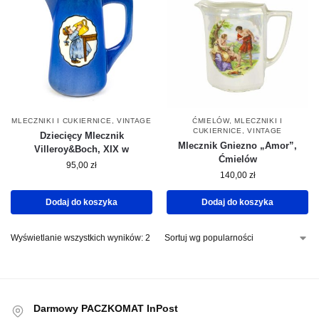
MLECZNIKI I CUKIERNICE
,
VINTAGE
ĆMIELÓW
,
MLECZNIKI I
CUKIERNICE
,
VINTAGE
Dziecięcy Mlecznik
Mlecznik Gniezno „Amor”,
Villeroy&Boch, XIX w
Ćmielów
95,00
zł
140,00
zł
Dodaj do koszyka
Dodaj do koszyka
Wyświetlanie wszystkich wyników: 2
Darmowy PACZKOMAT InPost