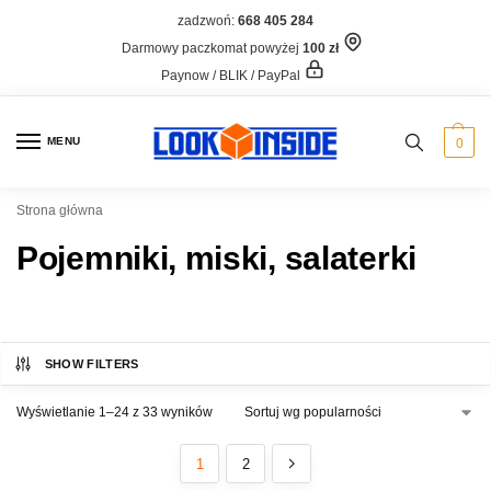
zadzwoń:
668 405 284
Darmowy paczkomat powyżej
100 zł
Paynow / BLIK / PayPal
MENU
0
Strona główna
Pojemniki, miski, salaterki
SHOW FILTERS
Wyświetlanie 1–24 z 33 wyników
1
2